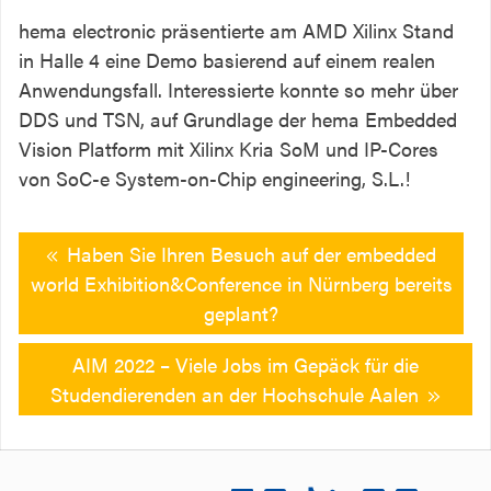
hema electronic präsentierte am AMD Xilinx Stand
in Halle 4 eine Demo basierend auf einem realen
Anwendungsfall. Interessierte konnte so mehr über
DDS und TSN, auf Grundlage der hema Embedded
Vision Platform mit Xilinx Kria SoM und IP-Cores
von SoC-e System-on-Chip engineering, S.L.!
Haben Sie Ihren Besuch auf der embedded
world Exhibition&Conference in Nürnberg bereits
geplant?
AIM 2022 – Viele Jobs im Gepäck für die
Studendierenden an der Hochschule Aalen